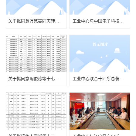
关于拟同意万慧雯同志转为中共正式党员的公示
工业中心与中国电子科技集团第十四研究所开展结对共建活动
关于拟同意阚俊栋等十七位同志转为中共正式党员的公示
工业中心联合十四所总装一厂开展党纪学习教育现场学习