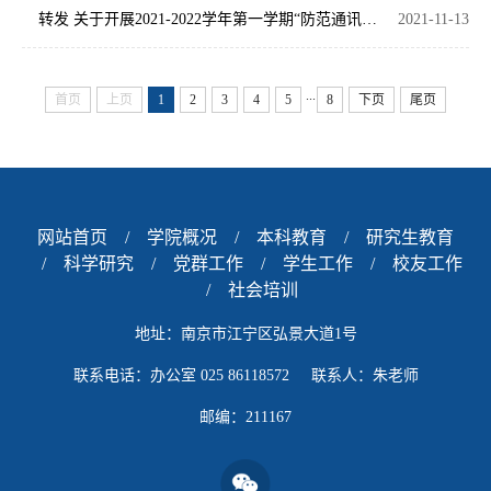
转发 关于开展2021-2022学年第一学期“防范通讯网络诈骗、争创无诈校园”主题班会的通知(11-12)
2021-11-13
...
首页
上页
1
2
3
4
5
8
下页
尾页
网站首页
/
学院概况
/
本科教育
/
研究生教育
/
科学研究
/
党群工作
/
学生工作
/
校友工作
/
社会培训
地址：南京市江宁区弘景大道1号
联系电话：办公室 025 86118572 联系人：朱老师
邮编：211167