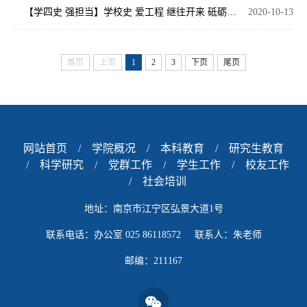
【学四史 强担当】学校史 爱工程 继往开来 砥砺奋进 ------校党委常委副校长郑锋为D机电201班讲述我校校史
2020-10-13
首页
上页
1
2
3
下页
尾页
网站首页
/
学院概况
/
本科教育
/
研究生教育
/
科学研究
/
党群工作
/
学生工作
/
校友工作
/
社会培训
地址：南京市江宁区弘景大道1号
联系电话：办公室 025 86118572 联系人：朱老师
邮编：211167