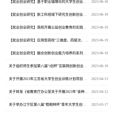
【就业创业研究】基于职业锚理论的大学生创业动机实证研究 张仰飞 王育荣 聂邦军 徐浩
2023-06-18
【就业创业研究】新工科视域下研究生创新创业能力培养模式研究 张军 黄家才 夏细明 陈巍
2023-06-19
【就业创业研究】高校开展公益创业教育的实践基础与路径 陈华
2023-06-19
【就业创业研究】应用型高校“三维度、四层次、进阶式”项目化教学体系构建与实践 黄家才 周雯超 张文典 刘树青
2023-06-19
【就业创业研究】融合创新创业能力培养的系列化工程项目教学改革 丁文政 郁汉琪 陈巍 殷埝生
2023-06-19
关于组织师生参加第八届“i创杯”互联网创新创业大赛的通知
2023-06-19
关于开展2023年江苏省大学生创业训练计划项目申报工作的通知
2023-04-13
关于转发《省教育厅办公室关于开展2023年“金种子”孵育项目申报遴选工作的通知》的通知
2023-04-12
关于举办江宁区第八届“梧桐林杯”青年大学生创业大赛宣讲会的通知
2023-03-17