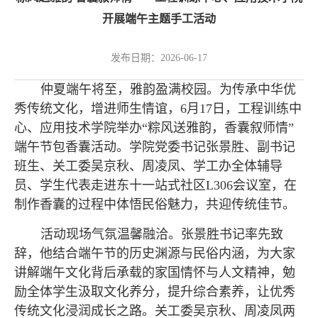
开展端午主题手工活动
发布日期：2026-06-17
仲夏端午将至，雅韵盈满校园。为传承中华优
秀传统文化，增进师生情谊，6月17日，工程训练中
心、应用技术学院举办“粽风送雅韵，香囊叙师情”
端午节包香囊活动。学院党委书记张景胜、副书记
班生、关工委吴京秋、周凌凤、学工办全体辅导
员、学生代表走进东十一站式社区L306会议室，在
制作香囊的过程中体悟民俗魅力，共迎传统佳节。
活动现场气氛温馨融洽。张景胜书记率先致
辞，他结合端午节的历史渊源与民俗内涵，为大家
讲解端午文化背后承载的家国情怀与人文精神，勉
励全体学生汲取文化养分，提升综合素养，让优秀
传统文化浸润成长之路。关工委吴京秋、周凌凤两